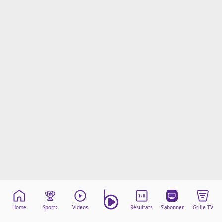
Mentions légales
Cookies
Protection des données
Paramétrer mon consentement
Home
Sports
Videos
Résultats
S'abonner
Grille TV