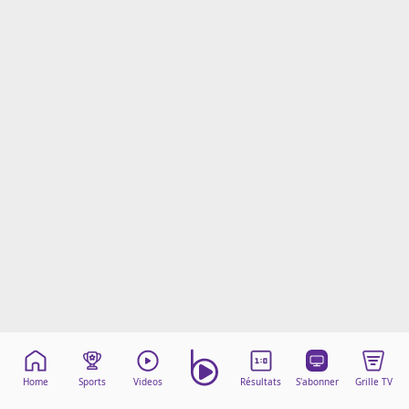
Mentions légales
Cookies
Protection des données
Paramétrer mon consentement
Home
Sports
Videos
Résultats
S'abonner
Grille TV