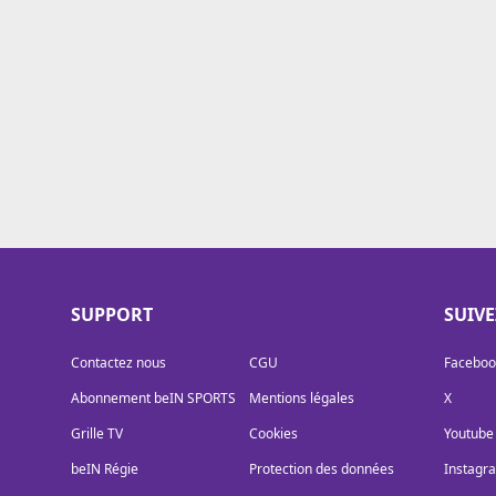
Cookies
Protection des données
Paramétrer mon consentement
SUPPORT
SUIV
Contactez nous
CGU
Faceboo
Abonnement beIN SPORTS
Mentions légales
X
Grille TV
Cookies
Youtube
beIN Régie
Protection des données
Instagr