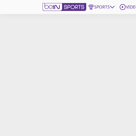
SPORTS
VIDE
beIN SPORTS CONNECT
Edition
France
Replays
Podcasts
En Direct
Gérer les notifications
Contactez nous
Grille TV
beINSPIRED
CGU
Mentions légales