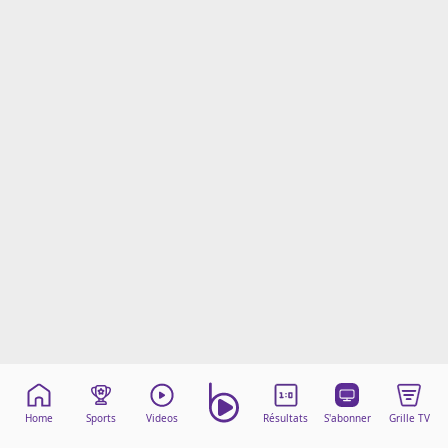
Mentions légales
Cookies
Protection des données
Paramétrer mon consentement
Home
Sports
Videos
Résultats
S'abonner
Grille TV