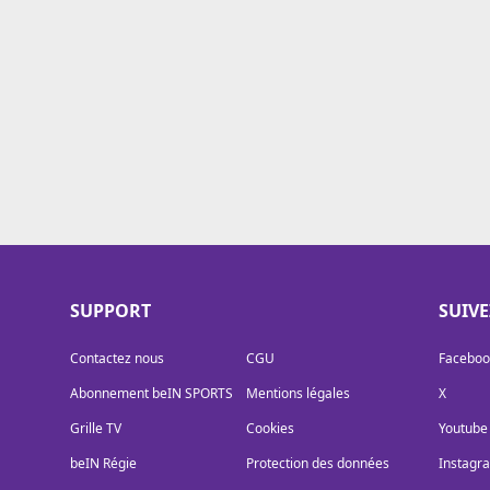
Cookies
Protection des données
Paramétrer mon consentement
SUPPORT
SUIV
Contactez nous
CGU
Faceboo
Abonnement beIN SPORTS
Mentions légales
X
Grille TV
Cookies
Youtube
beIN Régie
Protection des données
Instagr