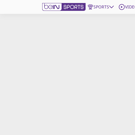
SPORTS
VIDE
beIN SPORTS CONNECT
Edition
France
Replays
Podcasts
En Direct
Gérer les notifications
Contactez nous
Grille TV
beINSPIRED
CGU
Mentions légales