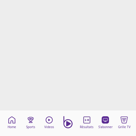
Mentions légales
Cookies
Protection des données
Paramétrer mon consentement
Home
Sports
Videos
Résultats
S'abonner
Grille TV