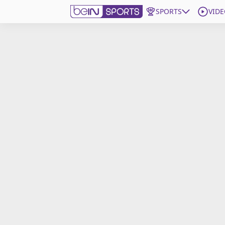
SPORTS
VIDE
beIN SPORTS CONNECT
Edition
France
Replays
Podcasts
En Direct
Gérer les notifications
Contactez nous
Grille TV
beINSPIRED
CGU
Mentions légales