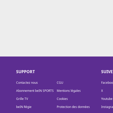
Cookies
Protection des données
Paramétrer mon consentement
SUPPORT
SUIV
Contactez nous
CGU
Faceboo
Abonnement beIN SPORTS
Mentions légales
X
Grille TV
Cookies
Youtube
beIN Régie
Protection des données
Instagr