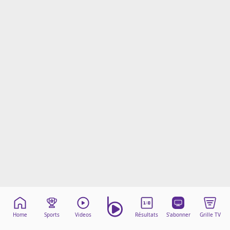
Mentions légales
Cookies
Protection des données
Paramétrer mon consentement
Home
Sports
Videos
Résultats
S'abonner
Grille TV