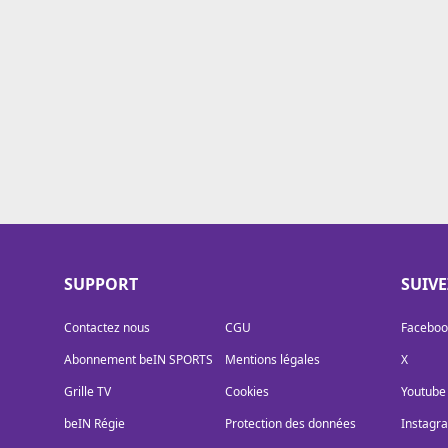
Cookies
Protection des données
Paramétrer mon consentement
SUPPORT
SUIV
Contactez nous
CGU
Faceboo
Abonnement beIN SPORTS
Mentions légales
X
Grille TV
Cookies
Youtube
beIN Régie
Protection des données
Instagr