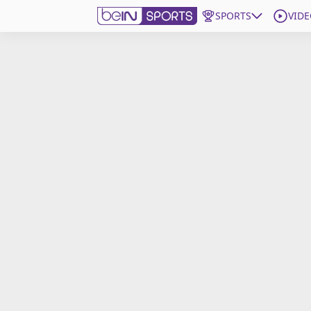
SPORTS
VIDE
beIN SPORTS CONNECT
Edition
France
Replays
Podcasts
En Direct
Gérer les notifications
Contactez nous
Grille TV
beINSPIRED
CGU
Mentions légales