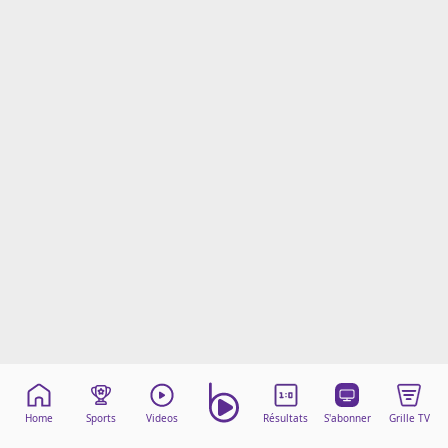
Mentions légales
Cookies
Protection des données
Paramétrer mon consentement
Home
Sports
Videos
Résultats
S'abonner
Grille TV