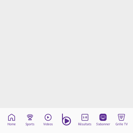
Mentions légales
Cookies
Protection des données
Paramétrer mon consentement
Home
Sports
Videos
Résultats
S'abonner
Grille TV