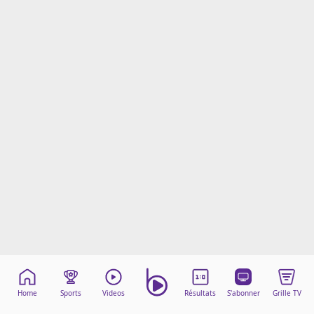
Mentions légales
Cookies
Protection des données
Paramétrer mon consentement
Home
Sports
Videos
Résultats
S'abonner
Grille TV