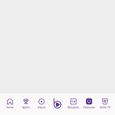
Mentions légales
Cookies
Protection des données
Paramétrer mon consentement
Home
Sports
Videos
Résultats
S'abonner
Grille TV