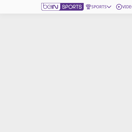
SPORTS
VIDE
beIN SPORTS CONNECT
Edition
France
Replays
Podcasts
En Direct
Gérer les notifications
Contactez nous
Grille TV
beINSPIRED
CGU
Mentions légales