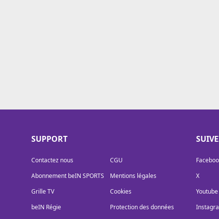
Cookies
Protection des données
Paramétrer mon consentement
SUPPORT
SUIV
Contactez nous
CGU
Faceboo
Abonnement beIN SPORTS
Mentions légales
X
Grille TV
Cookies
Youtube
beIN Régie
Protection des données
Instagr