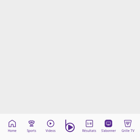
Mentions légales
Cookies
Protection des données
Paramétrer mon consentement
Home
Sports
Videos
Résultats
S'abonner
Grille TV