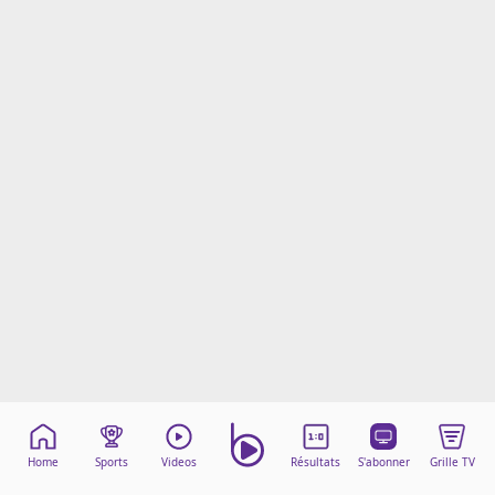
Mentions légales
Cookies
Protection des données
Paramétrer mon consentement
Home
Sports
Videos
Résultats
S'abonner
Grille TV