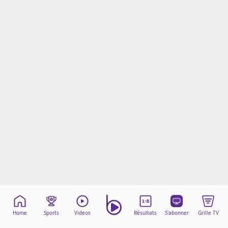
Mentions légales
Cookies
Protection des données
Paramétrer mon consentement
Home
Sports
Videos
Résultats
S'abonner
Grille TV