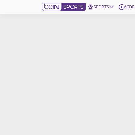
SPORTS
VIDE
beIN SPORTS CONNECT
Edition
France
Replays
Podcasts
En Direct
Gérer les notifications
Contactez nous
Grille TV
beINSPIRED
CGU
Mentions légales