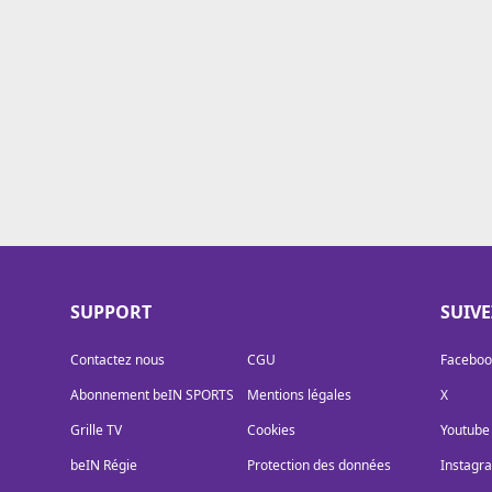
Cookies
Protection des données
Paramétrer mon consentement
SUPPORT
SUIV
Contactez nous
CGU
Faceboo
Abonnement beIN SPORTS
Mentions légales
X
Grille TV
Cookies
Youtube
beIN Régie
Protection des données
Instagr