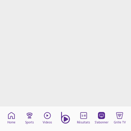
Mentions légales
Cookies
Protection des données
Paramétrer mon consentement
Home
Sports
Videos
Résultats
S'abonner
Grille TV