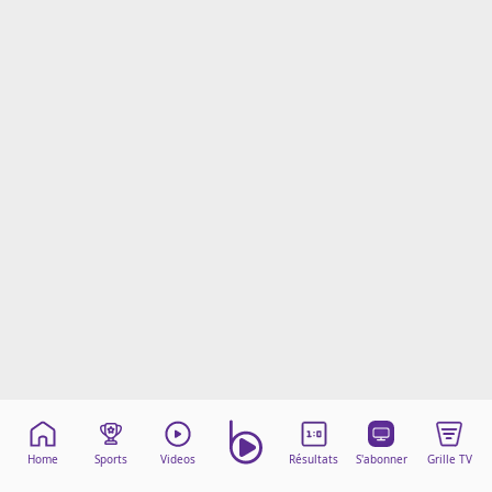
Mentions légales
Cookies
Protection des données
Paramétrer mon consentement
Home
Sports
Videos
Résultats
S'abonner
Grille TV