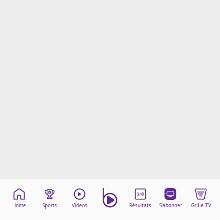
Mentions légales
Cookies
Protection des données
Paramétrer mon consentement
Home
Sports
Videos
Résultats
S'abonner
Grille TV