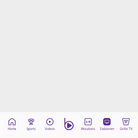
Mentions légales
Cookies
Protection des données
Paramétrer mon consentement
Home
Sports
Videos
Résultats
S'abonner
Grille TV