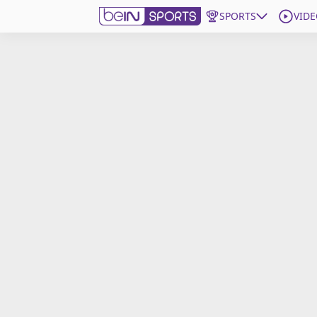
SPORTS
VIDE
beIN SPORTS CONNECT
Edition
France
Replays
Podcasts
En Direct
Gérer les notifications
Contactez nous
Grille TV
beINSPIRED
CGU
Mentions légales