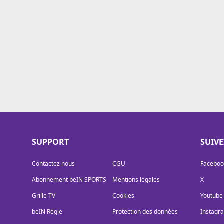
Cookies
Protection des données
Paramétrer mon consentement
SUPPORT
SUIV
Contactez nous
CGU
Faceboo
Abonnement beIN SPORTS
Mentions légales
X
Grille TV
Cookies
Youtube
beIN Régie
Protection des données
Instagr