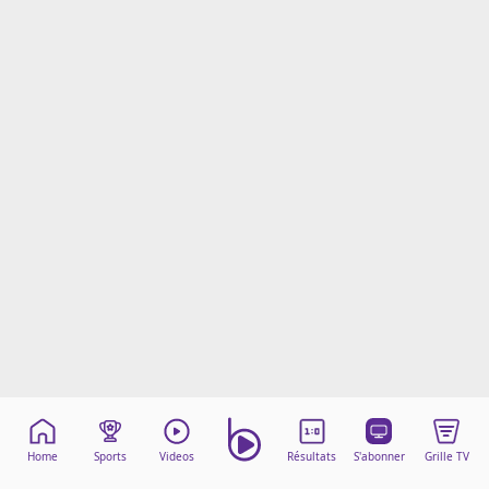
Mentions légales
Cookies
Protection des données
Paramétrer mon consentement
Home
Sports
Videos
Résultats
S'abonner
Grille TV