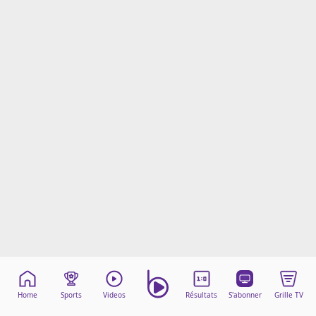
Mentions légales
Cookies
Protection des données
Paramétrer mon consentement
Home
Sports
Videos
Résultats
S'abonner
Grille TV