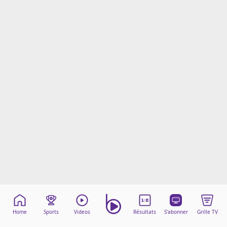
Mentions légales
Cookies
Protection des données
Paramétrer mon consentement
Home
Sports
Videos
Résultats
S'abonner
Grille TV