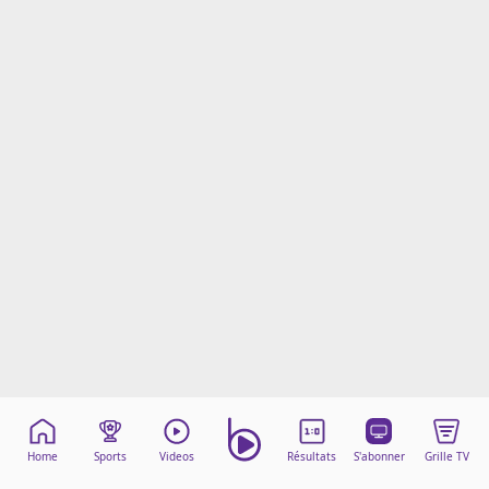
Mentions légales
Cookies
Protection des données
Paramétrer mon consentement
Home
Sports
Videos
Résultats
S'abonner
Grille TV