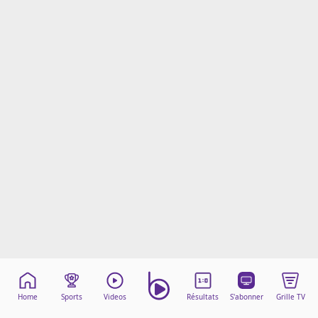
Mentions légales
Cookies
Protection des données
Paramétrer mon consentement
Home
Sports
Videos
Résultats
S'abonner
Grille TV