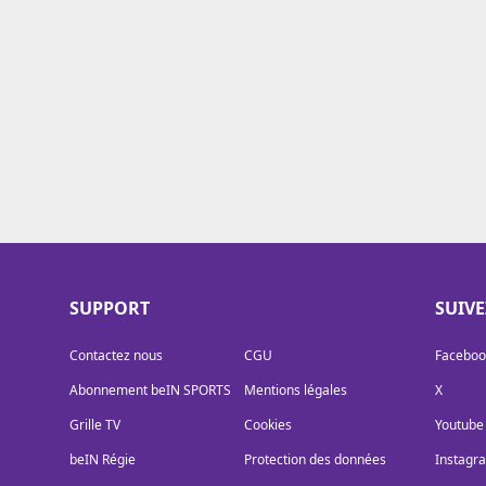
Cookies
Protection des données
Paramétrer mon consentement
SUPPORT
SUIV
Contactez nous
CGU
Faceboo
Abonnement beIN SPORTS
Mentions légales
X
Grille TV
Cookies
Youtube
beIN Régie
Protection des données
Instagr