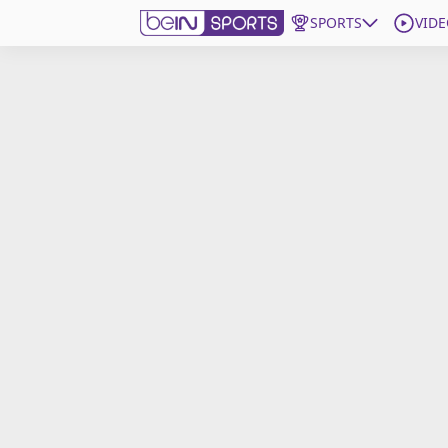
SPORTS
VIDE
beIN SPORTS CONNECT
Edition
France
Replays
Podcasts
En Direct
Gérer les notifications
Contactez nous
Grille TV
beINSPIRED
CGU
Mentions légales