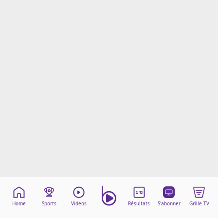
Mentions légales
Cookies
Protection des données
Paramétrer mon consentement
Home
Sports
Videos
Résultats
S'abonner
Grille TV