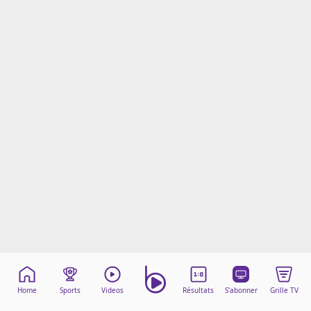
Mentions légales
Cookies
Protection des données
Paramétrer mon consentement
Home
Sports
Videos
Résultats
S'abonner
Grille TV