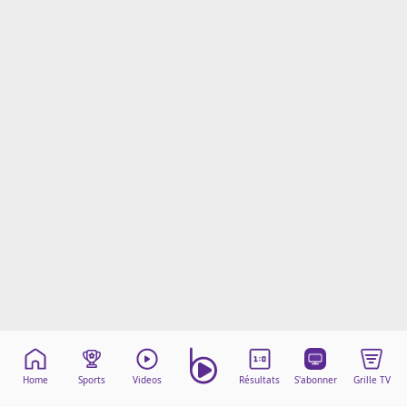
Mentions légales
Cookies
Protection des données
Paramétrer mon consentement
Home
Sports
Videos
Résultats
S'abonner
Grille TV