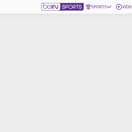
SPORTS
VIDE
beIN SPORTS CONNECT
Edition
France
Replays
Podcasts
En Direct
Gérer les notifications
Contactez nous
Grille TV
beINSPIRED
CGU
Mentions légales