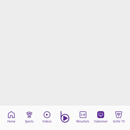
Mentions légales
Cookies
Protection des données
Paramétrer mon consentement
Home
Sports
Videos
Résultats
S'abonner
Grille TV