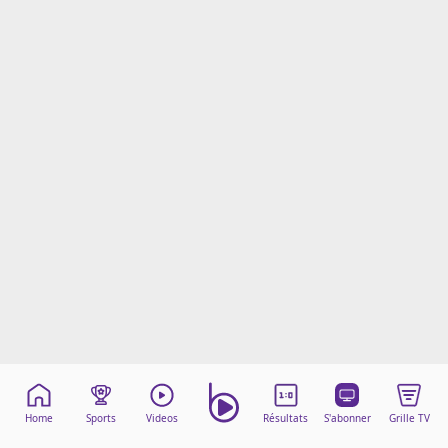
Mentions légales
Cookies
Protection des données
Paramétrer mon consentement
Home
Sports
Videos
Résultats
S'abonner
Grille TV