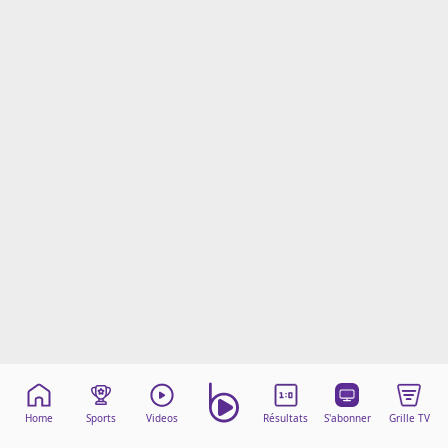
Mentions légales
Cookies
Protection des données
Paramétrer mon consentement
Home
Sports
Videos
Résultats
S'abonner
Grille TV