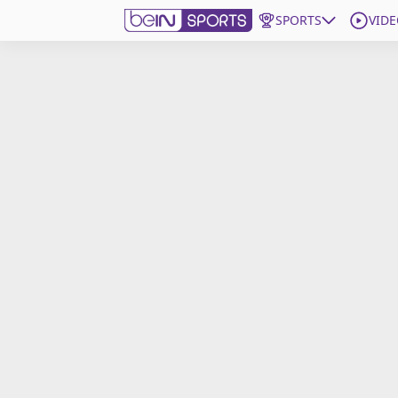
SPORTS
VIDE
beIN SPORTS CONNECT
Edition
France
Replays
Podcasts
En Direct
Gérer les notifications
Contactez nous
Grille TV
beINSPIRED
CGU
Mentions légales