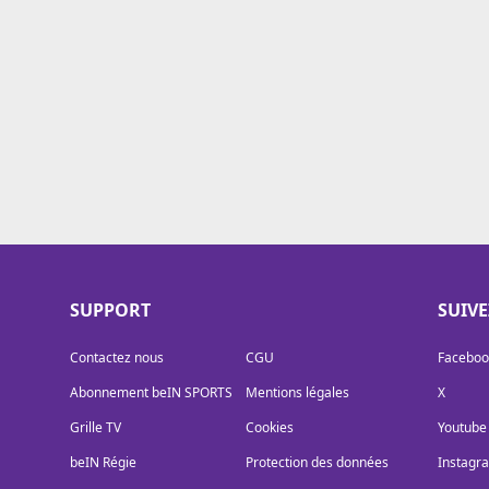
Cookies
Protection des données
Paramétrer mon consentement
SUPPORT
SUIV
Contactez nous
CGU
Faceboo
Abonnement beIN SPORTS
Mentions légales
X
Grille TV
Cookies
Youtube
beIN Régie
Protection des données
Instagr