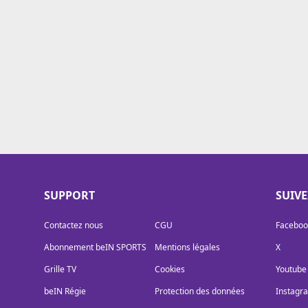
Cookies
Protection des données
Paramétrer mon consentement
SUPPORT
SUIV
Contactez nous
CGU
Faceboo
Abonnement beIN SPORTS
Mentions légales
X
Grille TV
Cookies
Youtube
beIN Régie
Protection des données
Instagr