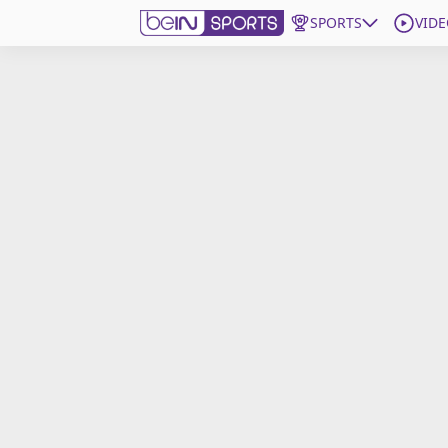
SPORTS
VIDE
beIN SPORTS CONNECT
Edition
France
Replays
Podcasts
En Direct
Gérer les notifications
Contactez nous
Grille TV
beINSPIRED
CGU
Mentions légales