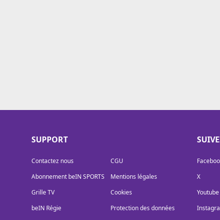
Cookies
Protection des données
Paramétrer mon consentement
SUPPORT
SUIV
Contactez nous
CGU
Faceboo
Abonnement beIN SPORTS
Mentions légales
X
Grille TV
Cookies
Youtube
beIN Régie
Protection des données
Instagr