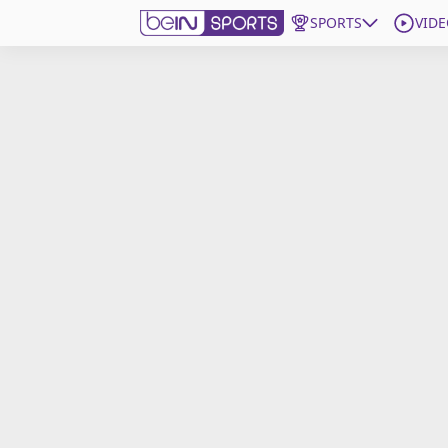
SPORTS
VIDE
beIN SPORTS CONNECT
Edition
France
Replays
Podcasts
En Direct
Gérer les notifications
Contactez nous
Grille TV
beINSPIRED
CGU
Mentions légales