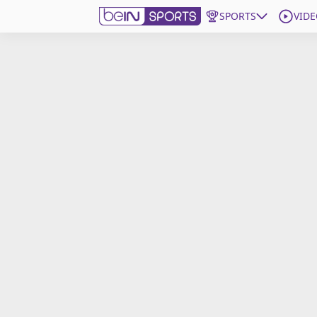
SPORTS
VIDE
beIN SPORTS CONNECT
Edition
France
Replays
Podcasts
En Direct
Gérer les notifications
Contactez nous
Grille TV
beINSPIRED
CGU
Mentions légales