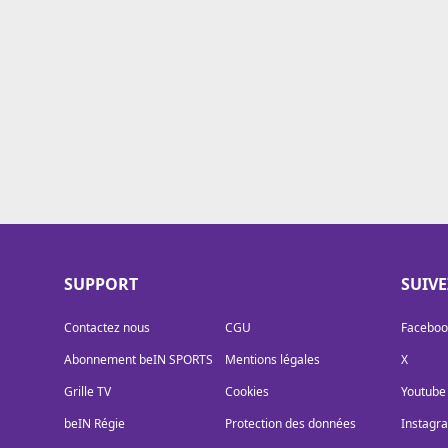
Cookies
Protection des données
Paramétrer mon consentement
SUPPORT
SUIV
Contactez nous
CGU
Faceboo
Abonnement beIN SPORTS
Mentions légales
X
Grille TV
Cookies
Youtube
beIN Régie
Protection des données
Instagr