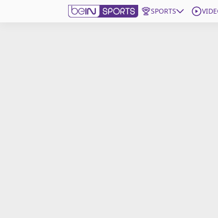
SPORTS
VIDE
beIN SPORTS CONNECT
Edition
France
Replays
Podcasts
En Direct
Gérer les notifications
Contactez nous
Grille TV
beINSPIRED
CGU
Mentions légales