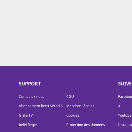
Cookies
Protection des données
Paramétrer mon consentement
SUPPORT
SUIV
Contactez nous
CGU
Faceboo
Abonnement beIN SPORTS
Mentions légales
X
Grille TV
Cookies
Youtube
beIN Régie
Protection des données
Instagr