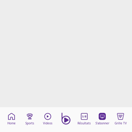
Mentions légales
Cookies
Protection des données
Paramétrer mon consentement
Home
Sports
Videos
Résultats
S'abonner
Grille TV