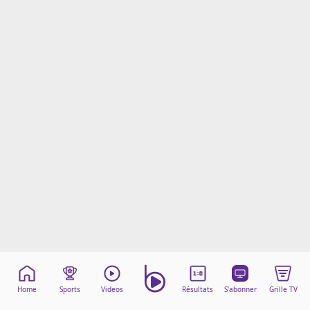
Mentions légales
Cookies
Protection des données
Paramétrer mon consentement
Home
Sports
Videos
Résultats
S'abonner
Grille TV