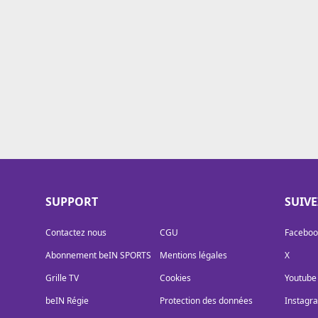
Cookies
Protection des données
Paramétrer mon consentement
SUPPORT
SUIV
Contactez nous
CGU
Faceboo
Abonnement beIN SPORTS
Mentions légales
X
Grille TV
Cookies
Youtube
beIN Régie
Protection des données
Instagr