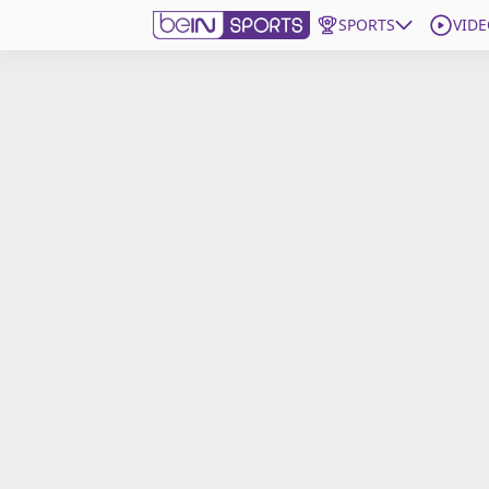
SPORTS
VIDE
beIN SPORTS CONNECT
Edition
France
Replays
Podcasts
En Direct
Gérer les notifications
Contactez nous
Grille TV
beINSPIRED
CGU
Mentions légales