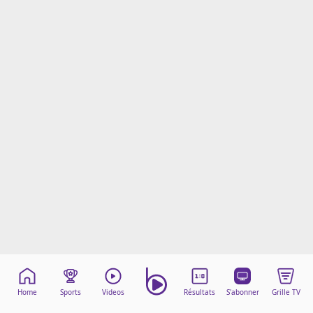
Mentions légales
Cookies
Protection des données
Paramétrer mon consentement
Home
Sports
Videos
Résultats
S'abonner
Grille TV