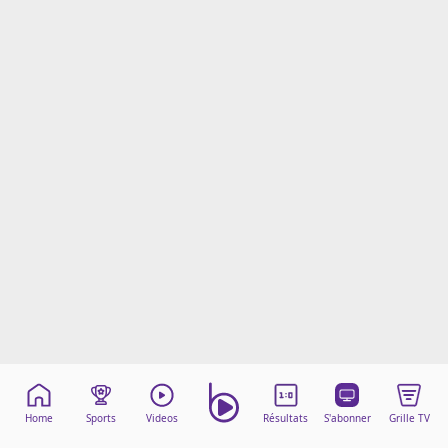
Mentions légales
Cookies
Protection des données
Paramétrer mon consentement
Home
Sports
Videos
Résultats
S'abonner
Grille TV