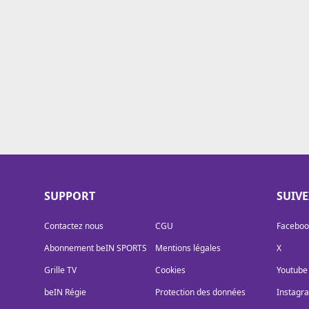
Cookies
Protection des données
Paramétrer mon consentement
SUPPORT
SUIV
Contactez nous
CGU
Faceboo
Abonnement beIN SPORTS
Mentions légales
X
Grille TV
Cookies
Youtube
beIN Régie
Protection des données
Instagr