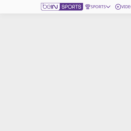
SPORTS
VIDE
beIN SPORTS CONNECT
Edition
France
Replays
Podcasts
En Direct
Gérer les notifications
Contactez nous
Grille TV
beINSPIRED
CGU
Mentions légales