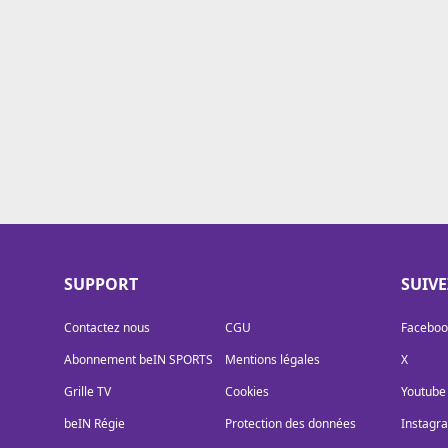
Cookies
Protection des données
Paramétrer mon consentement
SUPPORT
SUIV
Contactez nous
CGU
Faceboo
Abonnement beIN SPORTS
Mentions légales
X
Grille TV
Cookies
Youtube
beIN Régie
Protection des données
Instagr