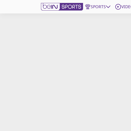
SPORTS
VIDE
beIN SPORTS CONNECT
Edition
France
Replays
Podcasts
En Direct
Gérer les notifications
Contactez nous
Grille TV
beINSPIRED
CGU
Mentions légales