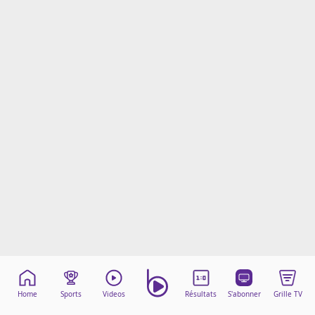
Mentions légales
Cookies
Protection des données
Paramétrer mon consentement
Home
Sports
Videos
Résultats
S'abonner
Grille TV