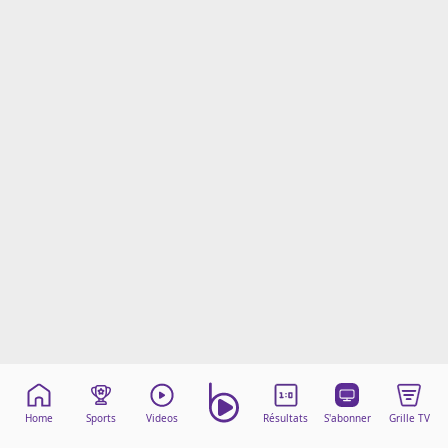
Mentions légales
Cookies
Protection des données
Paramétrer mon consentement
Home
Sports
Videos
Résultats
S'abonner
Grille TV